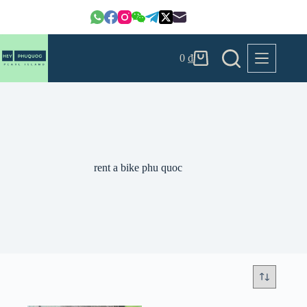
Chuyển
đến
phần
nội
dung
0
₫
Giỏ
hàng
rent a bike phu quoc