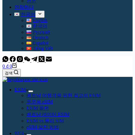
전문
연락하다
한국어
English
한국어
Русский
Deutsch
Español
Tiếng Việt
장
0
₫
0
바
검색
구
니
ESIM
베트남 여행객을 위한 최고의 ESIM
푸꾸옥 eSIM
ESIM 플랜
베트남 데이터 ESIM
ESIM vs 물리 SIM
eSIM 설치 방법
임대