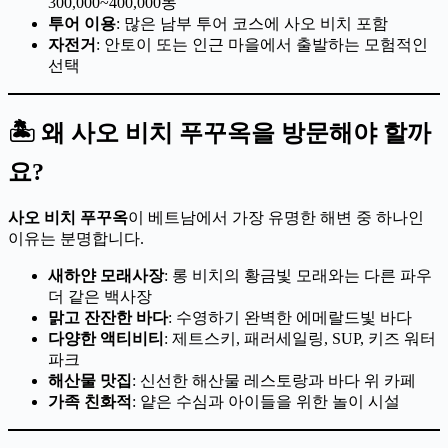
300,000~400,000동
투어 이용
: 많은 남부 투어 코스에 사오 비치 포함
자전거
: 안토이 또는 인근 마을에서 출발하는 모험적인
선택
🏝️ 왜 사오 비치 푸꾸옥을 방문해야 할까
요?
사오 비치 푸꾸옥
이 베트남에서 가장 유명한 해변 중 하나인
이유는 분명합니다.
새하얀 모래사장
: 롱 비치의 황금빛 모래와는 다른 파우
더 같은 백사장
맑고 잔잔한 바다
: 수영하기 완벽한 에메랄드빛 바다
다양한 액티비티
: 제트스키, 패러세일링, SUP, 키즈 워터
파크
해산물 맛집
: 신선한 해산물 레스토랑과 바다 위 카페
가족 친화적
: 얕은 수심과 아이들을 위한 놀이 시설