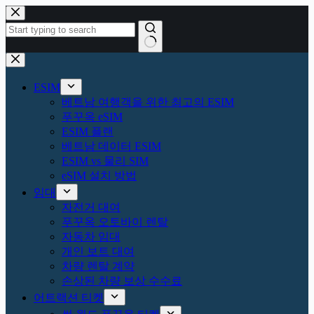
본
문
으
로
결
건
과
너
ESIM
없
뛰
베트남 여행객을 위한 최고의 ESIM
음
기
푸꾸옥 eSIM
ESIM 플랜
베트남 데이터 ESIM
ESIM vs 물리 SIM
eSIM 설치 방법
임대
자전거 대여
푸꾸옥 오토바이 렌탈
자동차 임대
개인 보트 대여
차량 렌탈 계약
손상된 차량 보상 수수료
어트랙션 티켓