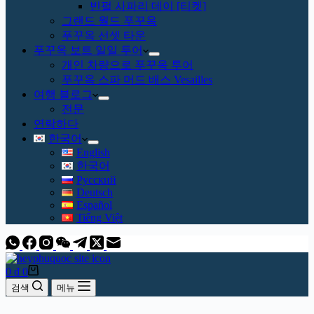
빈펄 사파리 데이 [티켓]
그랜드 월드 푸꾸옥
푸꾸옥 선셋 타운
푸꾸옥 보트 일일 투어
개인 차량으로 푸꾸옥 투어
푸꾸옥 스파 머드 배스 Vesailles
여행 블로그
전문
연락하다
한국어
English
한국어
Русский
Deutsch
Español
Tiếng Việt
장
0
₫
0
바
검색
메뉴
구