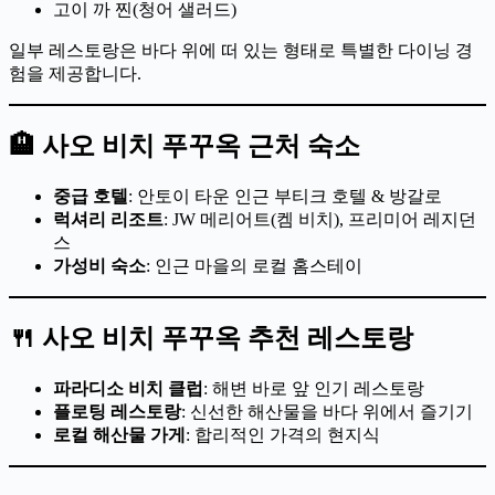
고이 까 찐(청어 샐러드)
일부 레스토랑은 바다 위에 떠 있는 형태로 특별한 다이닝 경
험을 제공합니다.
🏨 사오 비치 푸꾸옥 근처 숙소
중급 호텔
: 안토이 타운 인근 부티크 호텔 & 방갈로
럭셔리 리조트
: JW 메리어트(켐 비치), 프리미어 레지던
스
가성비 숙소
: 인근 마을의 로컬 홈스테이
🍴 사오 비치 푸꾸옥 추천 레스토랑
파라디소 비치 클럽
: 해변 바로 앞 인기 레스토랑
플로팅 레스토랑
: 신선한 해산물을 바다 위에서 즐기기
로컬 해산물 가게
: 합리적인 가격의 현지식