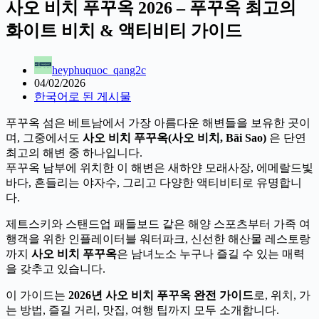
니
사오 비치 푸꾸옥 2026 – 푸꾸옥 최고의
화이트 비치 & 액티비티 가이드
heyphuquoc_qang2c
04/02/2026
한국어로 된 게시물
푸꾸옥 섬은 베트남에서 가장 아름다운 해변들을 보유한 곳이
며, 그중에서도
사오 비치 푸꾸옥(사오 비치, Bãi Sao)
은 단연
최고의 해변 중 하나입니다.
푸꾸옥 남부에 위치한 이 해변은 새하얀 모래사장, 에메랄드빛
바다, 흔들리는 야자수, 그리고 다양한 액티비티로 유명합니
다.
제트스키와 스탠드업 패들보드 같은 해양 스포츠부터 가족 여
행객을 위한 인플레이터블 워터파크, 신선한 해산물 레스토랑
까지
사오 비치 푸꾸옥
은 남녀노소 누구나 즐길 수 있는 매력
을 갖추고 있습니다.
이 가이드는
2026년 사오 비치 푸꾸옥 완전 가이드
로, 위치, 가
는 방법, 즐길 거리, 맛집, 여행 팁까지 모두 소개합니다.