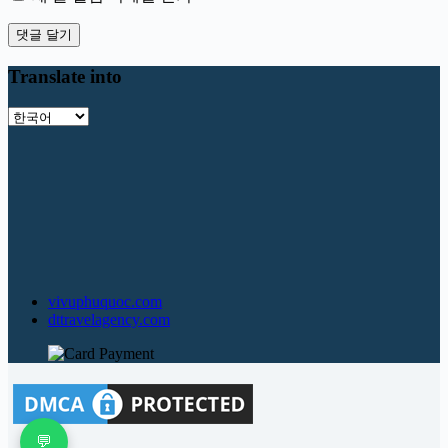
댓글 달기
Translate into
Translate
into
vivuphuquoc.com
dttravelagency.com
💬