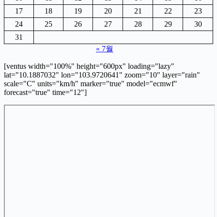
17
18
19
20
21
22
23
24
25
26
27
28
29
30
31
« 7월
[ventus width="100%" height="600px" loading="lazy"
lat="10.1887032" lon="103.9720641" zoom="10" layer="rain"
scale="C" units="km/h" marker="true" model="ecmwf"
forecast="true" time="12"]