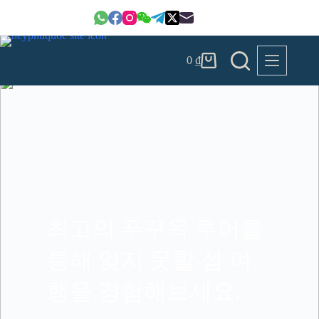
본
문
으
로
0
₫
건
장
너
바
뛰
구
기
니
최고의 푸꾸옥 투어를
통해 잊지 못할 섬 여
행을 경험해보세요.