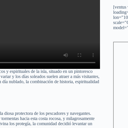
[ventus
loading
lon="10
scale="
model="
s y espirituales de la isla, situado en un pintoresco
ariar y los días soleados suelen atraer a más visitantes,
día nublado, la combinación de historia, espiritualidad
a diosa protectora de los pescadores y navegantes.
r tormentas hacia esta costa rocosa, y milagrosamente
vina los protegía, la comunidad decidió levantar un