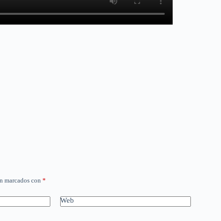
án marcados con
*
Web