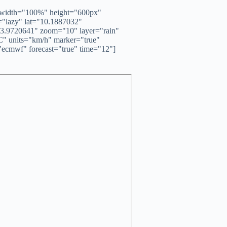
 width="100%" height="600px"
="lazy" lat="10.1887032"
3.9720641" zoom="10" layer="rain"
C" units="km/h" marker="true"
ecmwf" forecast="true" time="12"]