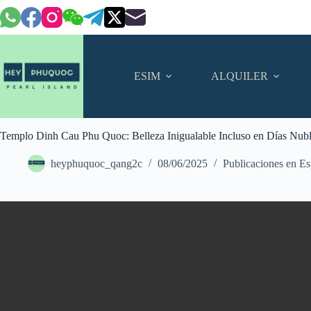
Saltar
al
contenido
ESIM
ALQUILER
Templo Dinh Cau Phu Quoc: Belleza Inigualable Incluso en Días Nub
heyphuquoc_qang2c
08/06/2025
Publicaciones en E