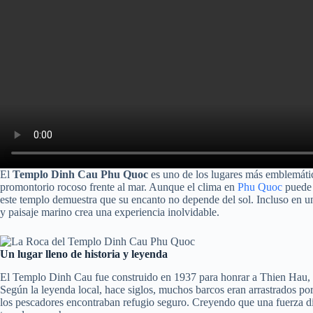
El
Templo Dinh Cau Phu Quoc
es uno de los lugares más emblemático
promontorio rocoso frente al mar. Aunque el clima en
Phu Quoc
puede v
este templo demuestra que su encanto no depende del sol. Incluso en un 
y paisaje marino crea una experiencia inolvidable.
Un lugar lleno de historia y leyenda
El Templo Dinh Cau fue construido en 1937 para honrar a Thien Hau, l
Según la leyenda local, hace siglos, muchos barcos eran arrastrados po
los pescadores encontraban refugio seguro. Creyendo que una fuerza di