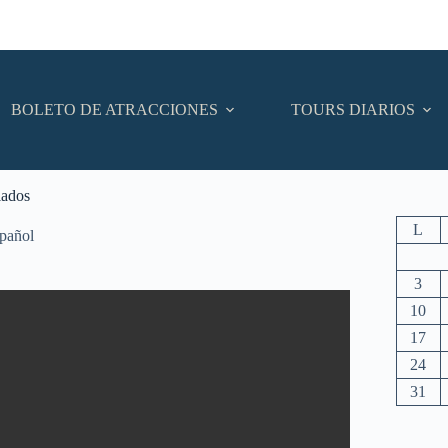
BOLETO DE ATRACCIONES
TOURS DIARIOS
lados
L
spañol
3
10
17
24
31