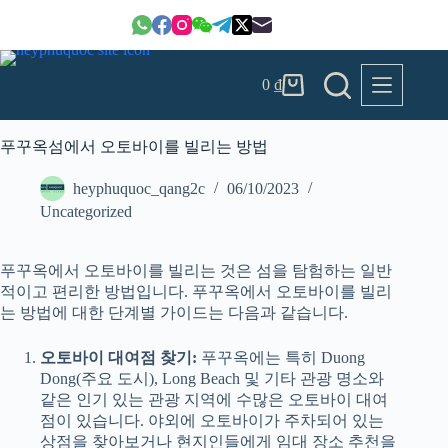
본
문
으
로
0
₫
건
장
너
바
뛰
구
푸꾸옥섬에서 오토바이를 빌리는 방법
기
니
heyphuquoc_qang2c
06/10/2023
Uncategorized
푸꾸옥에서 오토바이를 빌리는 것은 섬을 탐험하는 일반
적이고 편리한 방법입니다. 푸꾸옥에서 오토바이를 빌리
는 방법에 대한 단계별 가이드는 다음과 같습니다.
오토바이 대여점 찾기:
푸꾸옥에는 특히 Duong
Dong(주요 도시), Long Beach 및 기타 관광 명소와
같은 인기 있는 관광 지역에 수많은 오토바이 대여
점이 있습니다. 야외에 오토바이가 주차되어 있는
상점을 찾아보거나 현지인들에게 임대 장소 추천을