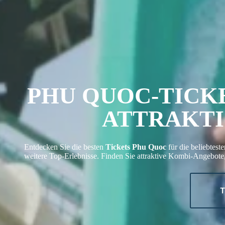
PHU QUOC-TICKE
ATTRAKTI
Entdecken Sie die besten
Tickets Phu Quoc
für die beliebtest
weitere Top-Erlebnisse. Finden Sie attraktive Kombi-Angebote, 
T