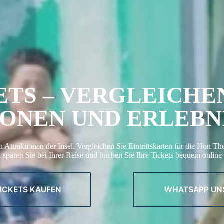
TS – VERGLEICHEN
ONEN UND ERLEBN
en Attraktionen der Insel. Vergleichen Sie Eintrittskarten für die Hon 
sparen Sie bei Ihrer Reise und buchen Sie Ihre Tickets bequem online m
ICKETS KAUFEN
WHATSAPP UN