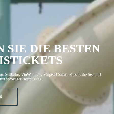
 SIE DIE BESTEN
ISTICKETS
Thom Seilbahn, VinWonders, Vinpearl Safari, Kiss of the Sea und
it sofortiger Bestätigung.
S